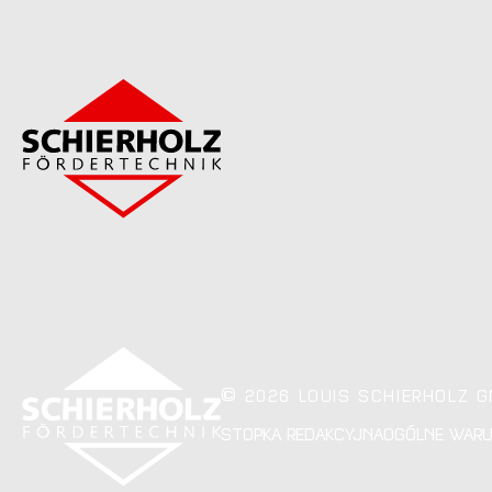
©
2026 LOUIS SCHIERHOLZ 
STOPKA REDAKCYJNA
OGÓLNE WARU