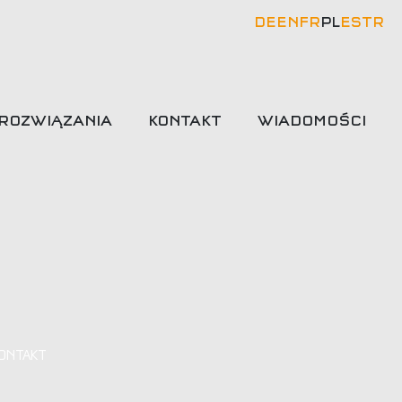
DE
EN
FR
PL
ES
TR
ROZWIĄZANIA
KONTAKT
WIADOMOŚCI
ONTAKT