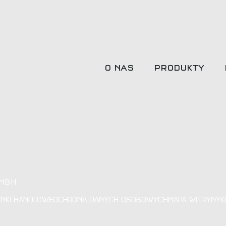
O NAS
PRODUKTY
GMBH
NKI HANDLOWE
OCHRONA DANYCH OSOBOWYCH
MAPA WITRYNY
K