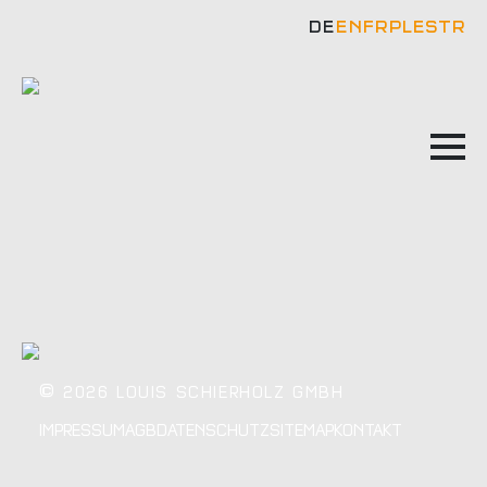
DE
EN
FR
PL
ES
TR
©
2026 LOUIS SCHIERHOLZ GMBH
IMPRESSUM
AGB
DATENSCHUTZ
SITEMAP
KONTAKT