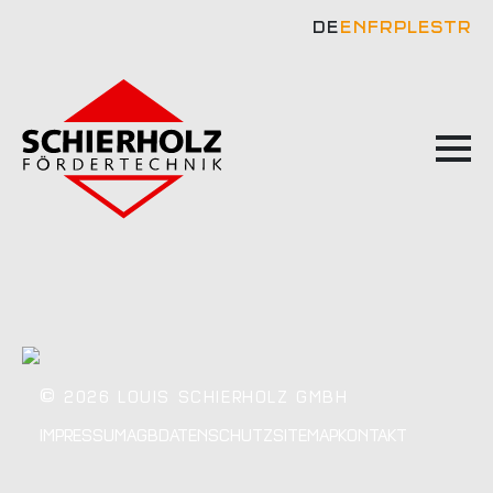
DE
EN
FR
PL
ES
TR
©
2026 LOUIS SCHIERHOLZ GMBH
IMPRESSUM
AGB
DATENSCHUTZ
SITEMAP
KONTAKT