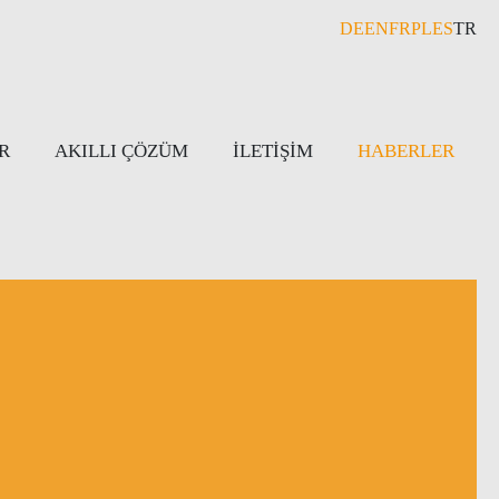
DE
EN
FR
PL
ES
TR
R
AKILLI ÇÖZÜM
İLETIŞIM
HABERLER