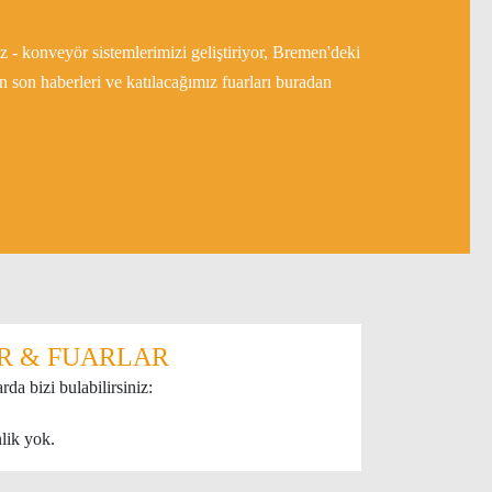
z - konveyör sistemlerimizi geliştiriyor, Bremen'deki
n son haberleri ve katılacağımız fuarları buradan
R & FUARLAR
rda bizi bulabilirsiniz:
nlik yok.