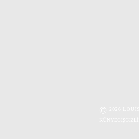
©
2026 LOU
KÜNYE
GİŞ
GIZLI