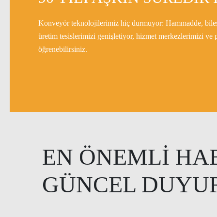
Konveyör teknolojilerimiz hiç durmuyor: Hammadde, bileşen,
üretim tesislerimizi genişletiyor, hizmet merkezlerimizi ve
öğrenebilirsiniz.
EN ÖNEMLI HA
GÜNCEL DUYU