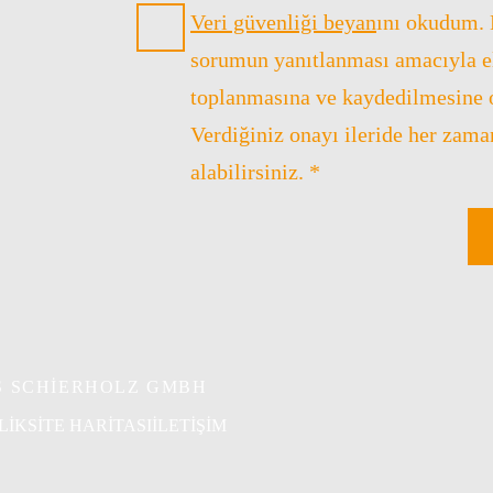
Datenschutz
Veri güvenliği beyan
ını okudum. 
*
sorumun yanıtlanması amacıyla e
toplanmasına ve kaydedilmesine 
Verdiğiniz onayı ileride her zaman
alabilirsiniz. *
IS SCHIERHOLZ GMBH
LIK
SITE HARITASI
İLETIŞIM