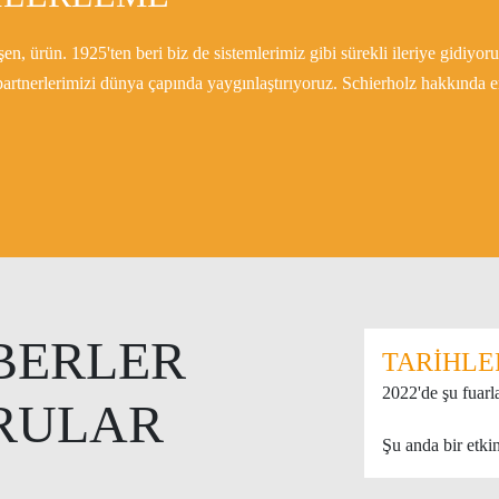
 ürün. 1925'ten beri biz de sistemlerimiz gibi sürekli ileriye gidiyoru
 partnerlerimizi dünya çapında yaygınlaştırıyoruz. Schierholz hakkında e
BERLER
TARIHLE
2022'de şu fuarla
RULAR
Şu anda bir etki