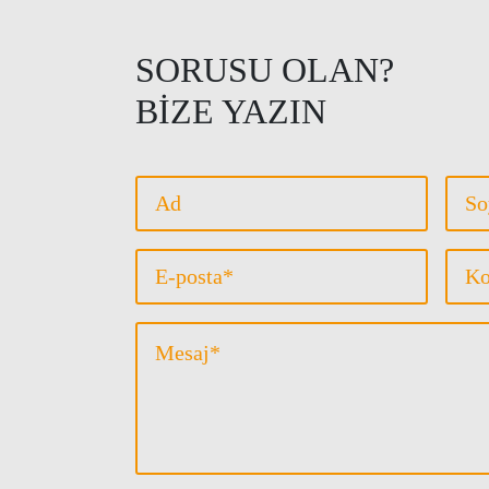
SORUSU OLAN?
BIZE YAZIN
Vorname
Nac
*
Email
Betr
*
Message
*